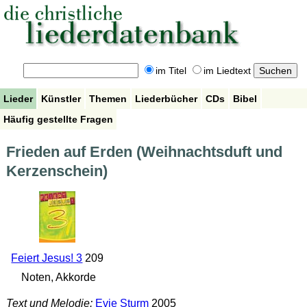
im Titel
im Liedtext
Lieder
Künstler
Themen
Liederbücher
CDs
Bibel
Häufig gestellte Fragen
Frieden auf Erden (Weihnachtsduft und
Kerzenschein)
Feiert Jesus! 3
209
Noten, Akkorde
Text und Melodie:
Evie Sturm
2005