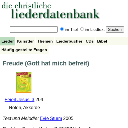
im Titel
im Liedtext
Lieder
Künstler
Themen
Liederbücher
CDs
Bibel
Häufig gestellte Fragen
Freude (Gott hat mich befreit)
Feiert Jesus! 3
204
Noten, Akkorde
Text und Melodie:
Evie Sturm
2005