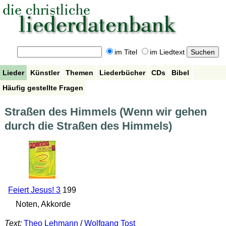
im Titel
im Liedtext
Lieder
Künstler
Themen
Liederbücher
CDs
Bibel
Häufig gestellte Fragen
Straßen des Himmels (Wenn wir gehen
durch die Straßen des Himmels)
Feiert Jesus! 3
199
Noten, Akkorde
Text:
Theo Lehmann
/
Wolfgang Tost