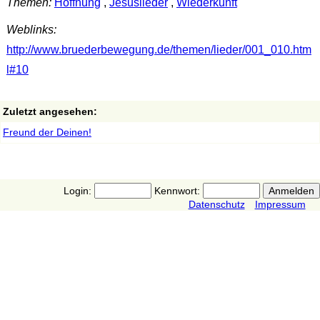
Themen:
Hoffnung
,
Jesuslieder
,
Wiederkunft
Weblinks:
http://www.bruederbewegung.de/themen/lieder/001_010.htm
l#10
Zuletzt angesehen:
Freund der Deinen!
Login:
Kennwort:
Datenschutz
Impressum