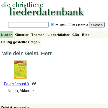
im Titel
im Liedtext
Lieder
Künstler
Themen
Liederbücher
CDs
Bibel
Häufig gestellte Fragen
Wie dein Geist, Herr
Feiert Jesus! 3
186
Noten, Akkorde
Zuletzt angesehen: