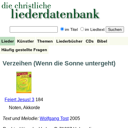
im Titel
im Liedtext
Lieder
Künstler
Themen
Liederbücher
CDs
Bibel
Häufig gestellte Fragen
Verzeihen (Wenn die Sonne untergeht)
Feiert Jesus! 3
184
Noten, Akkorde
Text und Melodie:
Wolfgang Tost
2005