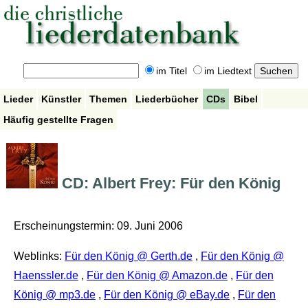
im Titel
im Liedtext
Lieder
Künstler
Themen
Liederbücher
CDs
Bibel
Häufig gestellte Fragen
CD: Albert Frey: Für den König
Erscheinungstermin: 09. Juni 2006
Weblinks:
Für den König @ Gerth.de
,
Für den König @
Haenssler.de
,
Für den König @ Amazon.de
,
Für den
König @ mp3.de
,
Für den König @ eBay.de
,
Für den