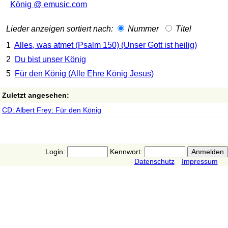
König @ emusic.com
Lieder anzeigen sortiert nach:
Nummer
Titel
1
Alles, was atmet (Psalm 150) (Unser Gott ist heilig)
2
Du bist unser König
5
Für den König (Alle Ehre König Jesus)
Zuletzt angesehen:
CD: Albert Frey: Für den König
Login:
Kennwort:
Datenschutz
Impressum