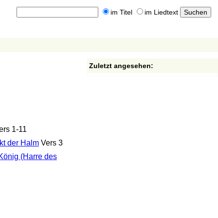
im Titel
im Liedtext
Zuletzt angesehen:
ers 1-11
nkt der Halm
Vers 3
 König (Harre des