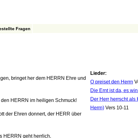
estellte Fragen
Lieder:
igen, bringet her dem HERRN Ehre und
O preiset den Herrn
V
Die Ernt ist da, es wi
Der Herr herrscht als
n den HERRN im heiligen Schmuck!
Herrn)
Vers 10-11
t der Ehren donnert, der HERR über
s HERRN geht herrlich.