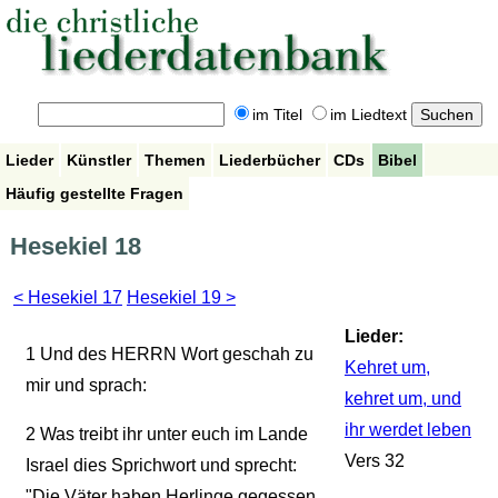
im Titel
im Liedtext
Lieder
Künstler
Themen
Liederbücher
CDs
Bibel
Häufig gestellte Fragen
Hesekiel 18
< Hesekiel 17
Hesekiel 19 >
Lieder:
1
Und des HERRN Wort geschah zu
Kehret um,
mir und sprach:
kehret um, und
ihr werdet leben
2
Was treibt ihr unter euch im Lande
Vers 32
Israel dies Sprichwort und sprecht:
"Die Väter haben Herlinge gegessen,