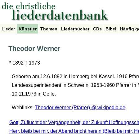
Lieder
Künstler
Themen
Liederbücher
CDs
Bibel
Häufig g
Theodor Werner
* 1892 † 1973
Geboren am 12.6.1892 in Homberg bei Kassel. 1916 Pfarr
Landessuperintendent in Schwerin, 1953-1960 Pfarrer in
10.11.1973 in Celle.
Weblinks:
Theodor Werner (Pfarrer) @ wikipedia.de
Gott, Zuflucht der Vergangenheit, der Zukunft Hoffnungssc
Herr, bleib bei mir, der Abend bricht herein (Bleib bei mir, He