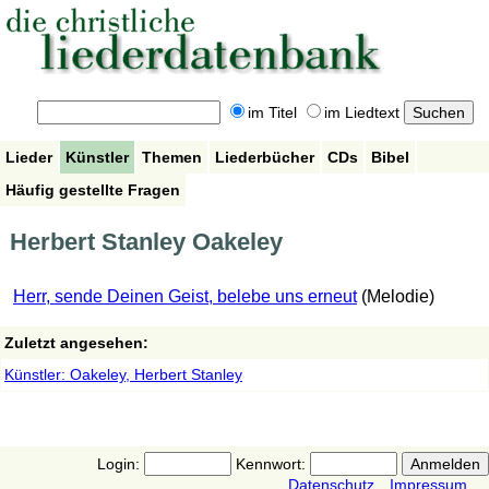
im Titel
im Liedtext
Lieder
Künstler
Themen
Liederbücher
CDs
Bibel
Häufig gestellte Fragen
Herbert Stanley Oakeley
Herr, sende Deinen Geist, belebe uns erneut
(Melodie)
Zuletzt angesehen:
Künstler: Oakeley, Herbert Stanley
Login:
Kennwort:
Datenschutz
Impressum