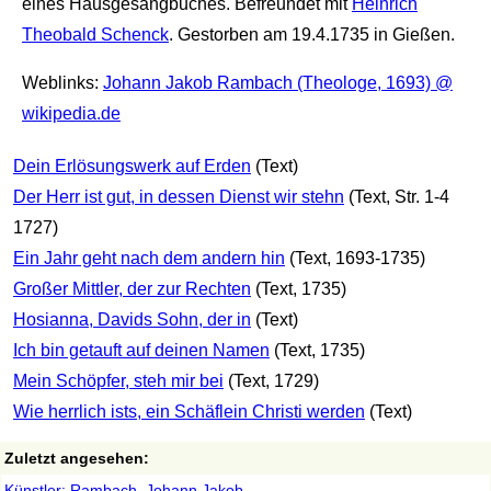
eines Hausgesangbuches. Befreundet mit
Heinrich
Theobald Schenck
. Gestorben am 19.4.1735 in Gießen.
Weblinks:
Johann Jakob Rambach (Theologe, 1693) @
wikipedia.de
Dein Erlösungswerk auf Erden
(Text)
Der Herr ist gut, in dessen Dienst wir stehn
(Text, Str. 1-4
1727)
Ein Jahr geht nach dem andern hin
(Text, 1693-1735)
Großer Mittler, der zur Rechten
(Text, 1735)
Hosianna, Davids Sohn, der in
(Text)
Ich bin getauft auf deinen Namen
(Text, 1735)
Mein Schöpfer, steh mir bei
(Text, 1729)
Wie herrlich ists, ein Schäflein Christi werden
(Text)
Zuletzt angesehen:
Künstler: Rambach, Johann Jakob