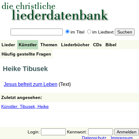
im Titel
im Liedtext
Lieder
Künstler
Themen
Liederbücher
CDs
Bibel
Häufig gestellte Fragen
Heike Tibusek
Jesus befreit zum Leben
(Text)
Zuletzt angesehen:
Künstler: Tibusek, Heike
Login:
Kennwort:
Datenschutz
Impressum