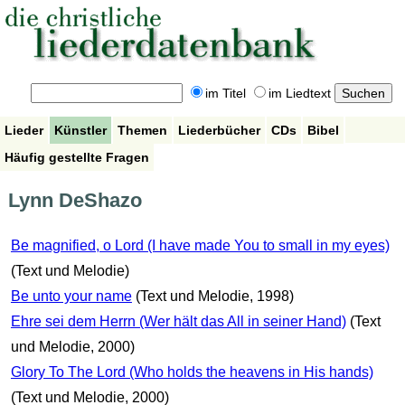
im Titel
im Liedtext
Lieder
Künstler
Themen
Liederbücher
CDs
Bibel
Häufig gestellte Fragen
Lynn DeShazo
Be magnified, o Lord (I have made You to small in my eyes)
(Text und Melodie)
Be unto your name
(Text und Melodie, 1998)
Ehre sei dem Herrn (Wer hält das All in seiner Hand)
(Text
und Melodie, 2000)
Glory To The Lord (Who holds the heavens in His hands)
(Text und Melodie, 2000)