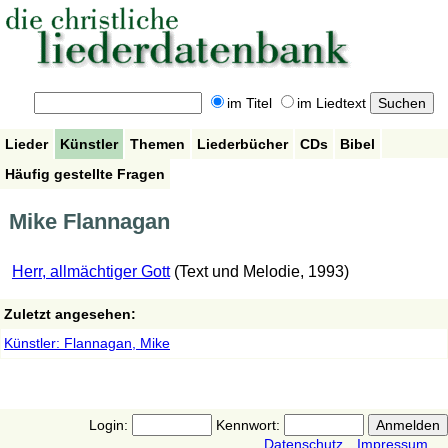
im Titel
im Liedtext
Lieder
Künstler
Themen
Liederbücher
CDs
Bibel
Häufig gestellte Fragen
Mike Flannagan
Herr, allmächtiger Gott
(Text und Melodie, 1993)
Zuletzt angesehen:
Künstler: Flannagan, Mike
Login:
Kennwort:
Datenschutz
Impressum