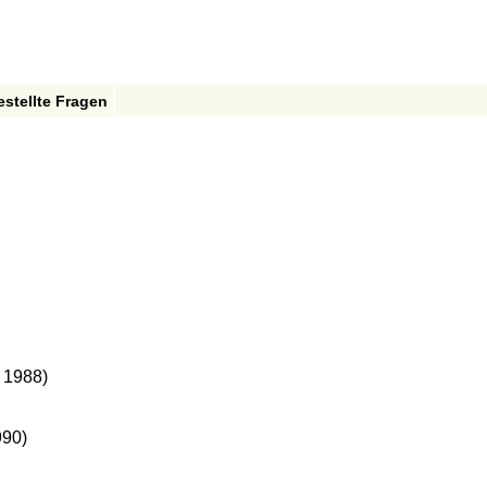
estellte Fragen
, 1988)
990)