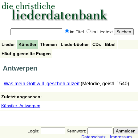
im Titel
im Liedtext
Lieder
Künstler
Themen
Liederbücher
CDs
Bibel
Häufig gestellte Fragen
Antwerpen
Was mein Gott will, gescheh allzeit
(Melodie, geistl. 1540)
Zuletzt angesehen:
Künstler: Antwerpen
Login:
Kennwort:
Datenschutz
Impressum