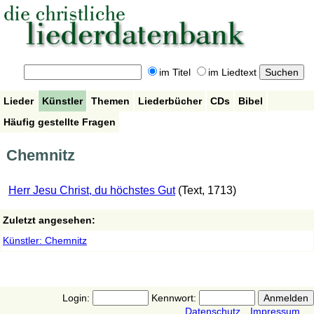
im Titel
im Liedtext
Lieder
Künstler
Themen
Liederbücher
CDs
Bibel
Häufig gestellte Fragen
Chemnitz
Herr Jesu Christ, du höchstes Gut
(Text, 1713)
Zuletzt angesehen:
Künstler: Chemnitz
Login:
Kennwort:
Datenschutz
Impressum