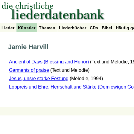
Lieder
Künstler
Themen
Liederbücher
CDs
Bibel
Häufig g
Jamie Harvill
Ancient of Days (Blessing and Honor)
(Text und Melodie, 1
Garments of praise
(Text und Melodie)
Jesus, unsre starke Festung
(Melodie, 1994)
Lobpreis und Ehre, Herrschaft und Stärke (Dem ewigen Got