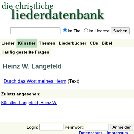
im Titel
im Liedtext
Lieder
Künstler
Themen
Liederbücher
CDs
Bibel
Häufig gestellte Fragen
Heinz W. Langefeld
Durch das Wort meines Herrn
(Text)
Zuletzt angesehen:
Künstler: Langefeld, Heinz W.
Login:
Kennwort:
Datenschutz
Impressum