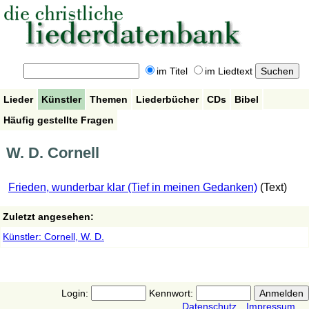
im Titel
im Liedtext
Lieder
Künstler
Themen
Liederbücher
CDs
Bibel
Häufig gestellte Fragen
W. D. Cornell
Frieden, wunderbar klar (Tief in meinen Gedanken)
(Text)
Zuletzt angesehen:
Künstler: Cornell, W. D.
Login:
Kennwort:
Datenschutz
Impressum