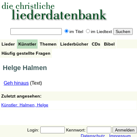
im Titel
im Liedtext
Lieder
Künstler
Themen
Liederbücher
CDs
Bibel
Häufig gestellte Fragen
Helge Halmen
Geh hinaus
(Text)
Zuletzt angesehen:
Künstler: Halmen, Helge
Login:
Kennwort:
Datenschutz
Impressum