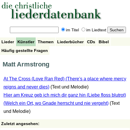
im Titel
im Liedtext
Lieder
Künstler
Themen
Liederbücher
CDs
Bibel
Häufig gestellte Fragen
Matt Armstrong
At The Cross (Love Ran Red) (There's a place where mercy
reigns and never dies)
(Text und Melodie)
Hier am Kreuz geb ich mich dir ganz hin (Liebe floss blutrot)
(Welch ein Ort, wo Gnade herrscht und nie vergeht)
(Text
und Melodie)
Zuletzt angesehen: