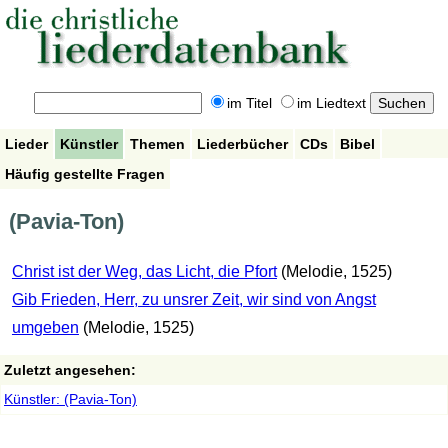
im Titel
im Liedtext
Lieder
Künstler
Themen
Liederbücher
CDs
Bibel
Häufig gestellte Fragen
(Pavia-Ton)
Christ ist der Weg, das Licht, die Pfort
(Melodie, 1525)
Gib Frieden, Herr, zu unsrer Zeit, wir sind von Angst
umgeben
(Melodie, 1525)
Zuletzt angesehen:
Künstler: (Pavia-Ton)