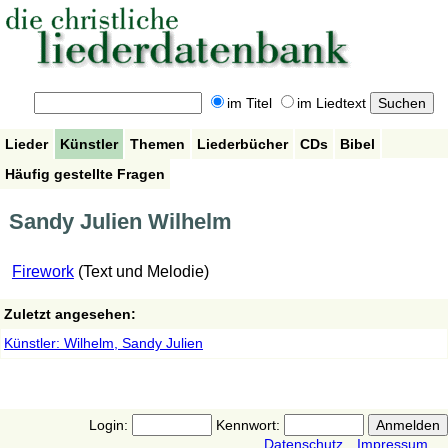
im Titel
im Liedtext
Lieder
Künstler
Themen
Liederbücher
CDs
Bibel
Häufig gestellte Fragen
Sandy Julien Wilhelm
Firework
(Text und Melodie)
Zuletzt angesehen:
Künstler: Wilhelm, Sandy Julien
Login:
Kennwort:
Datenschutz
Impressum