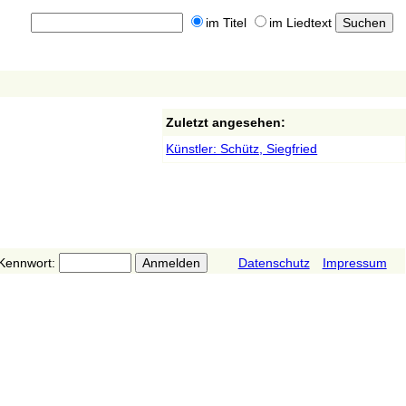
im Titel
im Liedtext
Zuletzt angesehen:
Künstler: Schütz, Siegfried
Kennwort:
Datenschutz
Impressum