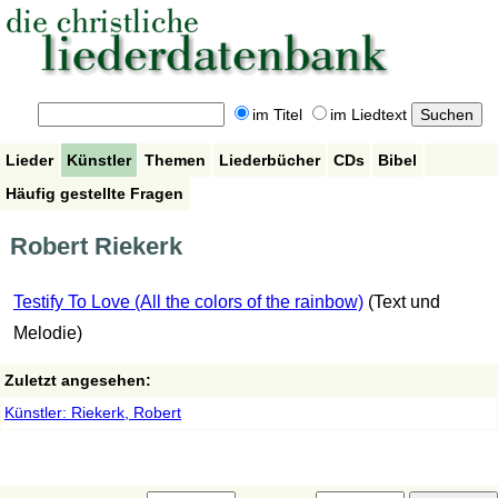
im Titel
im Liedtext
Lieder
Künstler
Themen
Liederbücher
CDs
Bibel
Häufig gestellte Fragen
Robert Riekerk
Testify To Love (All the colors of the rainbow)
(Text und
Melodie)
Zuletzt angesehen:
Künstler: Riekerk, Robert