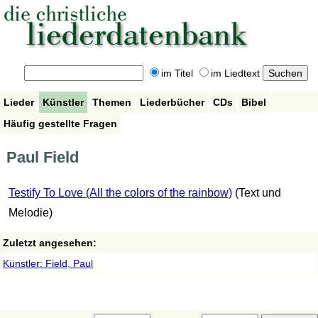
im Titel
im Liedtext
Lieder
Künstler
Themen
Liederbücher
CDs
Bibel
Häufig gestellte Fragen
Paul Field
Testify To Love (All the colors of the rainbow)
(Text und
Melodie)
Zuletzt angesehen:
Künstler: Field, Paul