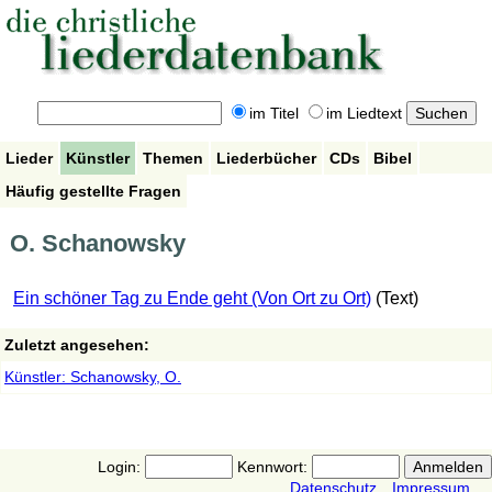
im Titel
im Liedtext
Lieder
Künstler
Themen
Liederbücher
CDs
Bibel
Häufig gestellte Fragen
O. Schanowsky
Ein schöner Tag zu Ende geht (Von Ort zu Ort)
(Text)
Zuletzt angesehen:
Künstler: Schanowsky, O.
Login:
Kennwort:
Datenschutz
Impressum