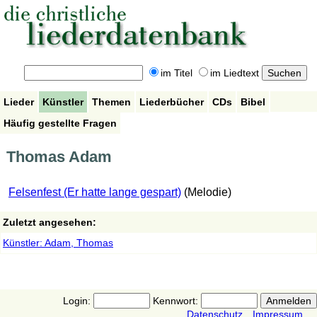
im Titel
im Liedtext
Lieder
Künstler
Themen
Liederbücher
CDs
Bibel
Häufig gestellte Fragen
Thomas Adam
Felsenfest (Er hatte lange gespart)
(Melodie)
Zuletzt angesehen:
Künstler: Adam, Thomas
Login:
Kennwort:
Datenschutz
Impressum