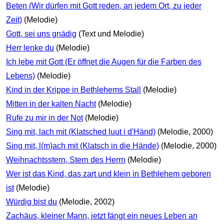
Beten (Wir dürfen mit Gott reden, an jedem Ort, zu jeder
Zeit)
(Melodie)
Gott, sei uns gnädig
(Text und Melodie)
Herr lenke du
(Melodie)
Ich lebe mit Gott (Er öffnet die Augen für die Farben des
Lebens)
(Melodie)
Kind in der Krippe in Bethlehems Stall
(Melodie)
Mitten in der kalten Nacht
(Melodie)
Rufe zu mir in der Not
(Melodie)
Sing mit, lach mit (Klatsched luut i d'Händ)
(Melodie, 2000)
Sing mit, l(m)ach mit (Klatsch in die Hände)
(Melodie, 2000)
Weihnachtsstern, Stern des Herrn
(Melodie)
Wer ist das Kind, das zart und klein in Bethlehem geboren
ist
(Melodie)
Würdig bist du
(Melodie, 2002)
Zachäus, kleiner Mann, jetzt fängt ein neues Leben an