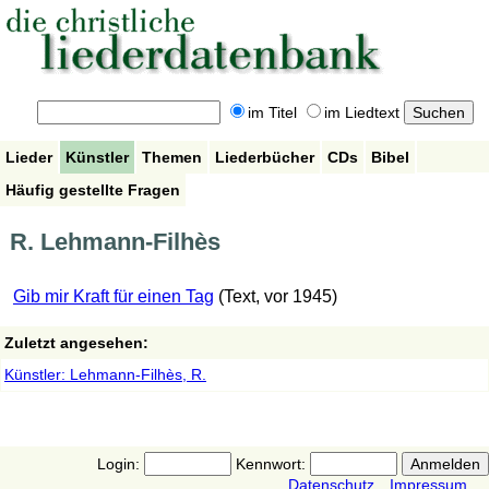
im Titel
im Liedtext
Lieder
Künstler
Themen
Liederbücher
CDs
Bibel
Häufig gestellte Fragen
R. Lehmann-Filhès
Gib mir Kraft für einen Tag
(Text, vor 1945)
Zuletzt angesehen:
Künstler: Lehmann-Filhès, R.
Login:
Kennwort:
Datenschutz
Impressum