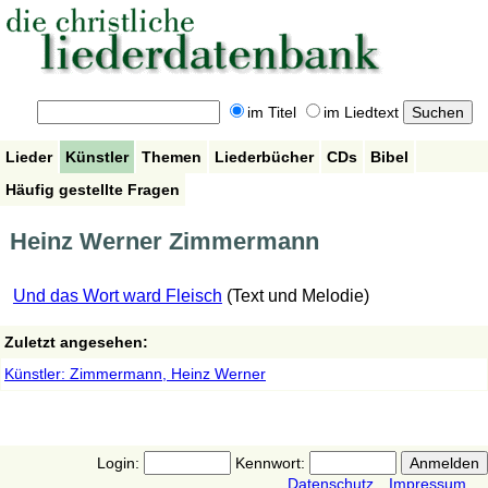
im Titel
im Liedtext
Lieder
Künstler
Themen
Liederbücher
CDs
Bibel
Häufig gestellte Fragen
Heinz Werner Zimmermann
Und das Wort ward Fleisch
(Text und Melodie)
Zuletzt angesehen:
Künstler: Zimmermann, Heinz Werner
Login:
Kennwort:
Datenschutz
Impressum