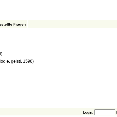
estellte Fragen
8)
odie, geistl. 1598)
Login: