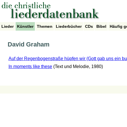
Lieder
Künstler
Themen
Liederbücher
CDs
Bibel
Häufig g
David Graham
Auf der Regenbogenstraße hüpfen wir (Gott gab uns ein bu
In moments like these
(Text und Melodie, 1980)