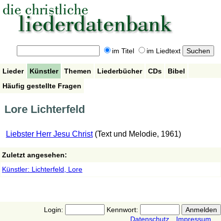
im Titel
im Liedtext
Lieder
Künstler
Themen
Liederbücher
CDs
Bibel
Häufig gestellte Fragen
Lore Lichterfeld
Liebster Herr Jesu Christ
(Text und Melodie, 1961)
Zuletzt angesehen:
Künstler: Lichterfeld, Lore
Login:
Kennwort:
Datenschutz
Impressum