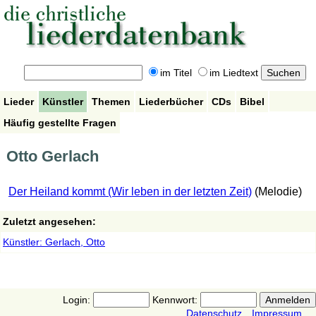
im Titel
im Liedtext
Lieder
Künstler
Themen
Liederbücher
CDs
Bibel
Häufig gestellte Fragen
Otto Gerlach
Der Heiland kommt (Wir leben in der letzten Zeit)
(Melodie)
Zuletzt angesehen:
Künstler: Gerlach, Otto
Login:
Kennwort:
Datenschutz
Impressum