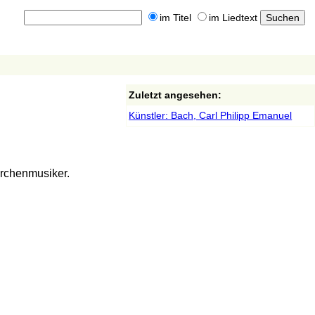
im Titel
im Liedtext
Zuletzt angesehen:
Künstler: Bach, Carl Philipp Emanuel
irchenmusiker.