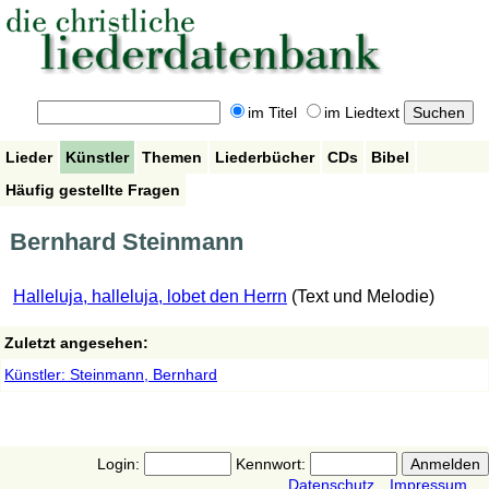
im Titel
im Liedtext
Lieder
Künstler
Themen
Liederbücher
CDs
Bibel
Häufig gestellte Fragen
Bernhard Steinmann
Halleluja, halleluja, lobet den Herrn
(Text und Melodie)
Zuletzt angesehen:
Künstler: Steinmann, Bernhard
Login:
Kennwort:
Datenschutz
Impressum