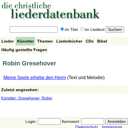
im Titel
im Liedtext
Lieder
Künstler
Themen
Liederbücher
CDs
Bibel
Häufig gestellte Fragen
Robin Gresehover
Meine Seele erhebe den Herrn
(Text und Melodie)
Zuletzt angesehen:
Künstler: Gresehover, Robin
Login:
Kennwort:
Datenschutz
Impressum