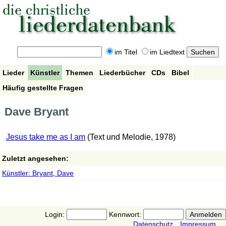
im Titel
im Liedtext
Lieder
Künstler
Themen
Liederbücher
CDs
Bibel
Häufig gestellte Fragen
Dave Bryant
Jesus take me as I am
(Text und Melodie, 1978)
Zuletzt angesehen:
Künstler: Bryant, Dave
Login:
Kennwort:
Datenschutz
Impressum