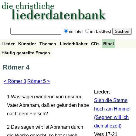
im Titel
im Liedtext
Lieder
Künstler
Themen
Liederbücher
CDs
Bibel
Häufig gestellte Fragen
Römer 4
< Römer 3
Römer 5 >
Lieder:
1
Was sagen wir denn von unserm
Sieh die Sterne
Vater Abraham, daß er gefunden habe
hoch am Himmel
nach dem Fleisch?
(Segnen will ich
dich allezeit)
2
Das sagen wir: Ist Abraham durch
Vers 17-21
die Werke gerecht, so hat er wohl