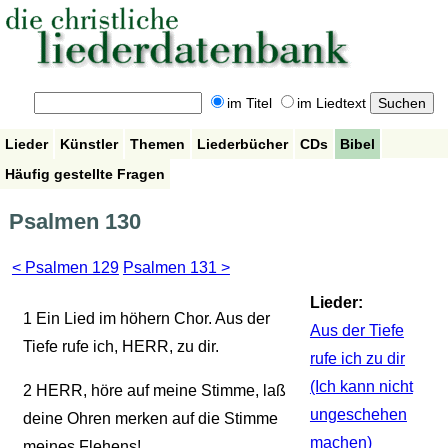
im Titel
im Liedtext
Lieder
Künstler
Themen
Liederbücher
CDs
Bibel
Häufig gestellte Fragen
Psalmen 130
< Psalmen 129
Psalmen 131 >
Lieder:
1
Ein Lied im höhern Chor. Aus der
Aus der Tiefe
Tiefe rufe ich, HERR, zu dir.
rufe ich zu dir
(Ich kann nicht
2
HERR, höre auf meine Stimme, laß
ungeschehen
deine Ohren merken auf die Stimme
machen)
meines Flehens!