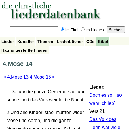
im Titel
im Liedtext
Lieder
Künstler
Themen
Liederbücher
CDs
Bibel
Häufig gestellte Fragen
4.Mose 14
< 4.Mose 13
4.Mose 15 >
Lieder:
1
Da fuhr die ganze Gemeinde auf und
Doch es soll, so
schrie, und das Volk weinte die Nacht.
wahr ich leb'
Vers 21
2
Und alle Kinder Israel murrten wider
Das Volk des
Mose und Aaron, und die ganze
Herrn war viele
Gemeinde sprach zu ihnen: Ach, daß