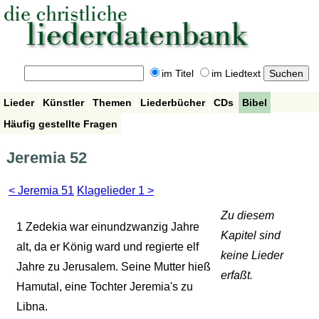
im Titel
im Liedtext
Lieder
Künstler
Themen
Liederbücher
CDs
Bibel
Häufig gestellte Fragen
Jeremia 52
< Jeremia 51
Klagelieder 1 >
Zu diesem
1
Zedekia war einundzwanzig Jahre
Kapitel sind
alt, da er König ward und regierte elf
keine Lieder
Jahre zu Jerusalem. Seine Mutter hieß
erfaßt.
Hamutal, eine Tochter Jeremia's zu
Libna.