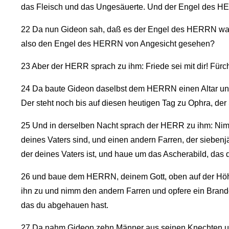
das Fleisch und das Ungesäuerte. Und der Engel des 
22
Da nun Gideon sah, daß es der Engel des HERRN war,
also den Engel des HERRN von Angesicht gesehen?
23
Aber der HERR sprach zu ihm: Friede sei mit dir! Fürcht
24
Da baute Gideon daselbst dem HERRN einen Altar und 
Der steht noch bis auf diesen heutigen Tag zu Ophra, der S
25
Und in derselben Nacht sprach der HERR zu ihm: Nim
deines Vaters sind, und einen andern Farren, der siebenjäh
der deines Vaters ist, und haue um das Ascherabild, das d
26
und baue dem HERRN, deinem Gott, oben auf der Höhe
ihn zu und nimm den andern Farren und opfere ein Brand
das du abgehauen hast.
27
Da nahm Gideon zehn Männer aus seinen Knechten und