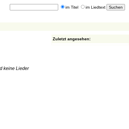
im Titel
im Liedtext
Zuletzt angesehen:
d keine Lieder