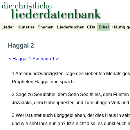
Lieder
Künstler
Themen
Liederbücher
CDs
Bibel
Häufig g
Haggai 2
< Haggai 1
Sacharja 1 >
1
Am einundzwanzigsten Tage des siebenten Monats ge
Propheten Haggai und sprach:
2
Sage zu Serubabel, dem Sohn Sealthiels, dem Fürsten
Jozadaks, dem Hohenpriester, und zum übrigen Volk und 
3
Wer ist unter euch übriggeblieben, der dies Haus in sei
und wie seht ihr's nun an? Ist's nicht also, es dünkt euch 