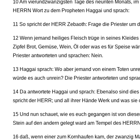
10
Am vierundzwanzigsten Tage des neunten Monats, im 
HERRN Wort zu dem Propheten Haggai und sprach:
11
So spricht der HERR Zebaoth: Frage die Priester um d
12
Wenn jemand heiliges Fleisch trüge in seines Kleides 
Zipfel Brot, Gemüse, Wein, Öl oder was es für Speise wär
Priester antworteten und sprachen: Nein.
13
Haggai sprach: Wo aber jemand von einem Toten unrei
würde es auch unrein? Die Priester antworteten und spra
14
Da antwortete Haggai und sprach: Ebenalso sind dies 
spricht der HERR; und all ihrer Hände Werk und was sie op
15
Und nun schauet, wie es euch gegangen ist von diese
Stein auf den andern gelegt ward am Tempel des HERRN
16
daß, wenn einer zum Kornhaufen kam, der zwanzig Ma