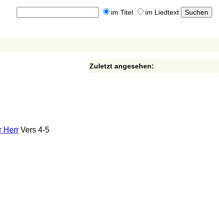
im Titel
im Liedtext
Zuletzt angesehen:
r Herr
Vers 4-5