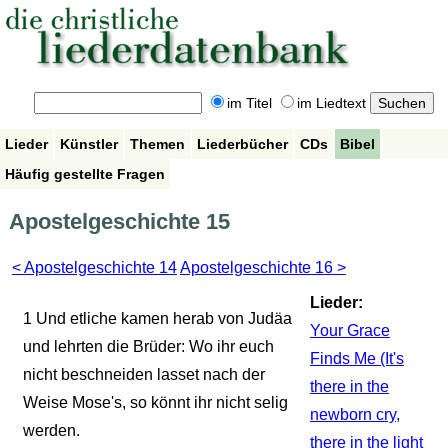
im Titel
im Liedtext
Lieder
Künstler
Themen
Liederbücher
CDs
Bibel
Häufig gestellte Fragen
Apostelgeschichte 15
< Apostelgeschichte 14
Apostelgeschichte 16 >
Lieder:
1
Und etliche kamen herab von Judäa
Your Grace
und lehrten die Brüder: Wo ihr euch
Finds Me (It's
nicht beschneiden lasset nach der
there in the
Weise Mose's, so könnt ihr nicht selig
newborn cry,
werden.
there in the light