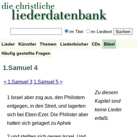
im Titel
im Liedtext
Lieder
Künstler
Themen
Liederbücher
CDs
Bibel
Häufig gestellte Fragen
1.Samuel 4
< 1.Samuel 3
1.Samuel 5 >
Zu diesem
1
Israel aber zog aus, den Philistern
Kapitel sind
entgegen, in den Streit, und lagerten
keine Lieder
sich bei Eben-Ezer. Die Philister aber
erfaßt.
hatten sich gelagert zu Aphek
2
und stellten sich gegen Israel. Und